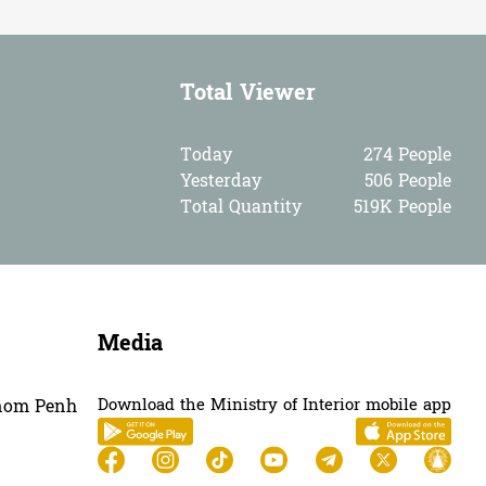
រដ្ឋបាលខេត្តកំពង់ចាម សហការជាមួយក្រសួងអប់...
Total Viewer
15
07-Aug-2026
National ne...
អភិបាលខេត្តកំពង់ចាម អញ្ជើញចុះពិនិត្យមណ្ឌ...
Today
274 People
Yesterday
506 People
10
07-Aug-2026
Social Secu...
Total Quantity
519K People
ស្នងការនគរបាលខេត្តបន្ទាយមានជ័យ ស្នើឱ្យសភ...
17
07-Aug-2026
National ne...
ឯកឧត្តមសន្តិបណ្ឌិត ម៉ៅ ច័ន្ទតារា ដឹកនាំប...
Media
14
07-Aug-2026
National ne...
Download the Ministry of Interior mobile app
hnom Penh
ក្រសួងមហាផ្ទៃ នៃរាជរដ្ឋាភិបាលកម្ពុជា ចេញ...