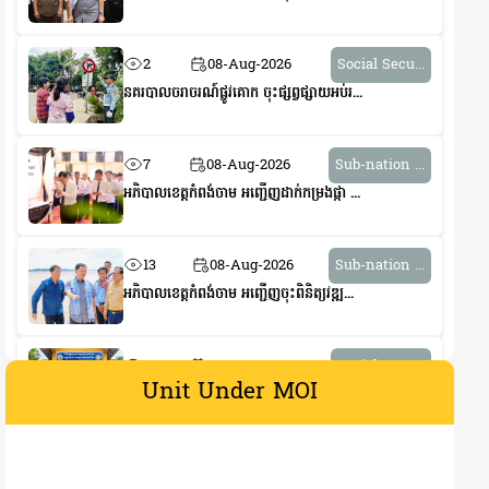
2
08-Aug-2026
Social Secu...
នគរបាលចរាចរណ៍ផ្លូវគោក ចុះផ្សព្វផ្សាយអប់រ...
7
08-Aug-2026
Sub-nation ...
អភិបាលខេត្តកំពង់ចាម អញ្ជើញដាក់កម្រងផ្កា ...
13
08-Aug-2026
Sub-nation ...
អភិបាលខេត្តកំពង់ចាម អញ្ជើញចុះពិនិត្យវឌ្ឍ...
6
08-Aug-2026
Social Secu...
Unit Under MOI
លោកឧត្តមសេនីយ៍ទោ ហួត សុធី អញ្ជើញចុះត្រួ...
7
08-Aug-2026
Social Secu...