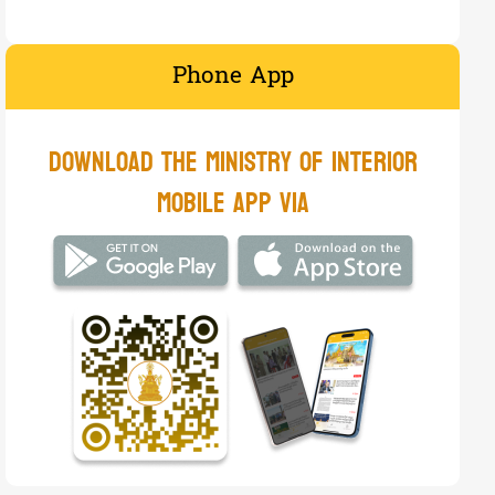
ស្នងការដ្ឋាននគរបាលរាជធានីភ្នំពេញ រៀបចំកិ...
Phone App
12
08-Aug-2026
National ne...
ក្រសួងមហាផ្ទៃ នៃរាជរដ្ឋាភិបាលកម្ពុជា ចេញ...
​Download the Ministry of Interior
11
08-Aug-2026
National ne...
mobile app via​
ឯកឧត្តមអភិសន្តិបណ្ឌិត ស សុខា និងលោកជំទាវ...
13
08-Aug-2026
Sub-nation ...
អភិបាលខេត្តបន្ទាយមានជ័យ អញ្ជើញចែកបណ្ណកម្...
11
08-Aug-2026
Social Secu...
លោកឧត្តមសេនីយ៍ទោ ដាញ់ អេងប៊ុនចាន់ ចុះពិន...
7
07-Aug-2026
Sub-nation ...