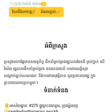
Invalid date
ចែករំលែកបន្ត
តំណរភ្ជាប់
អំពីក្រសួង
ក្រសួងមហាផ្ទៃមានសមត្ថកិច្ច ដឹកនាំគ្រប់គ្រងរដ្ឋបាលដែនដី គ្រប់ថ្នាក់ លើ
វិស័យ រដ្ឋបាលដឹកនាំគ្រប់គ្រង នគរបាលជាតិ ការពារសន្តិសុខ
សណ្តាប់ធ្នាប់សាធារណៈ និងការពារសុវត្ថិភាព ជូនប្រជាពលរដ្ឋ ក្នុង
ព្រះរាជាណាចក្រកម្ពុជា។
ទំនាក់ទំនង
អាស័យដ្ឋាន: #275 ​ផ្លូវព្រះនរោត្តម, ក្រុងភ្នំពេញ
cambodia@interior.gov.kh