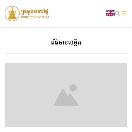
ព័ត៌មានលម្អិត