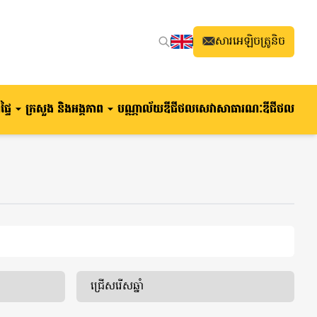
សារ​អេឡិច​ត្រូនិច
្ទៃ
ក្រសួង និងអង្គភាព
បណ្ណាល័យឌីជីថល
សេវាសាធារណៈឌីជីថល