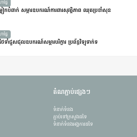
ាផ្ទៃ
្លៀកបំពាក់ សម្ភារឧបករណ៍ការពារសុវត្ថិភាព ឈុតប្រខាំសុន
ាផ្ទៃ
ទាំជួសជុលឧបករណ៍សម្ភារបរិក្ខារ ប្រព័ន្ធវិទ្យុទាក់ទ
តំណភ្ជាប់ផ្សេងៗ
ទំនាក់ទំនង
ភ្ជាប់ទៅក្រសួងដទៃ
ទំនាក់ទំនងអង្គការដទៃ