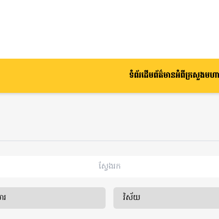
ទំព័រដើម
ព័ត៌មាន
អំពីក្រសួងមហាផ