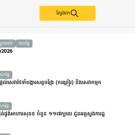
ស្វែងរក
្សាយអប់រំ
មហាផ្ទៃ
ាំ2026
មហាផ្ទៃ
្តល់សេវាថែទាំបង្ការសត្វចង្រៃ (កណ្តៀរ) និងសេវាកម្មក
ហាផ្ទៃ
្គត់ផ្គង់អាហារសុនខ ចំនួន ១១៧ក្បាល ជូនអគ្គស្នងការដ្ឋ