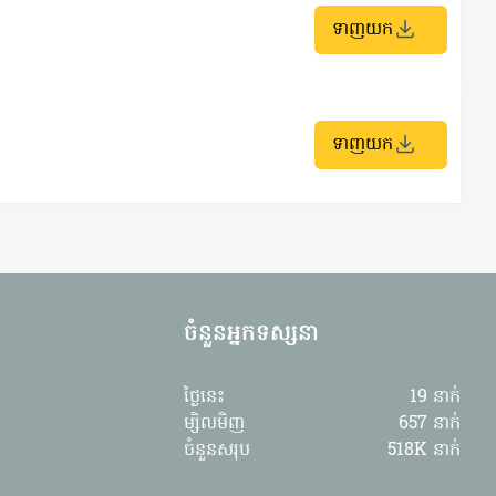
ទាញយក
ទាញយក
ចំនួនអ្នកទស្សនា​
ថ្ងៃនេះ
19 នាក់
ម្សិលមិញ
657 នាក់
ចំនួនសរុប
518K នាក់