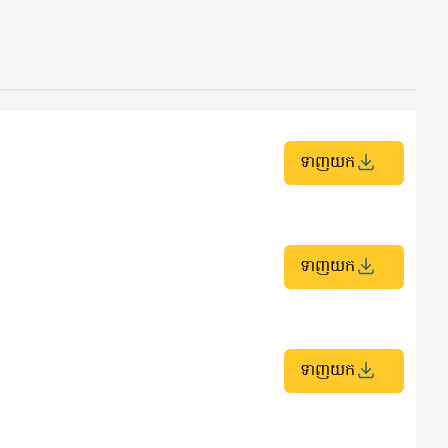
ទាញយក
ទាញយក
ទាញយក