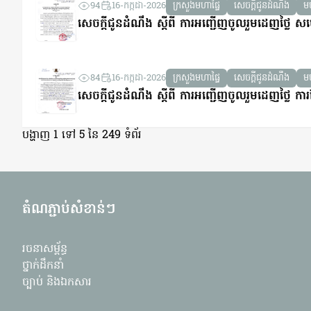
94
16-កក្កដា-2026
ក្រសួងមហាផ្ទៃ
សេចក្តីជូនដំណឹង
មហ
សេចក្តីជូនដំណឹង ស្តីពី ការអញ្ជើញចូលរួមដេញថ្លៃ សម
84
16-កក្កដា-2026
ក្រសួងមហាផ្ទៃ
សេចក្តីជូនដំណឹង
មហ
សេចក្តីជូនដំណឹង ស្តីពី ការអញ្ជើញចូលរួមដេញថ្លៃ ការថែ
បង្ហាញ 1 ទៅ 5 នៃ 249 ទំព័រ
តំណភ្ជាប់សំខាន់ៗ
រចនាសម្ព័ន្ធ
ថ្នាក់ដឹកនាំ
ច្បាប់ និងឯកសារ