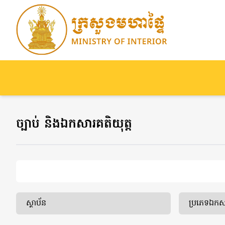
ច្បាប់ និងឯកសារគតិយុត្ត