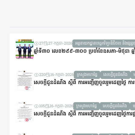
27
27-កក្កដា-2026
អគ្គនាយកដ្ឋានបច្ចេកវិទ្យាឌីជីថល និងផ្សព្វផ
ឆ្នាំទី៣០ លេខ២៩៩-៣០០ ប្រចាំខែឧសភា-មិថុនា ឆ្ន
220
16-កក្កដា-2026
ក្រសួងមហាផ្ទៃ
សេចក្តីជូនដំណឹង
សេចក្តីជូនដំណឹង ស្តីពី ការអញ្ជើញចូលរួមដេញថ្លៃ ការផ
105
16-កក្កដា-2026
ក្រសួងមហាផ្ទៃ
សេចក្តីជូនដំណឹង
ម
សេចក្តីជូនដំណឹង ស្តីពី ការអញ្ជើញចូលរួមដេញថ្លៃការផ