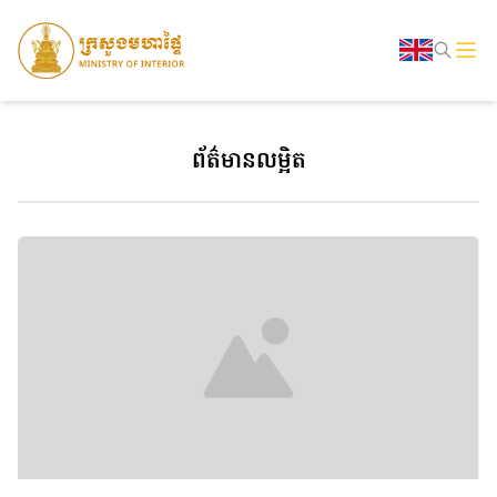
ព័ត៌មានលម្អិត