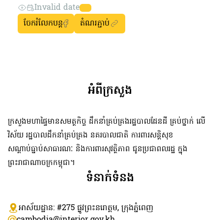
Invalid date
ចែករំលែកបន្ត
តំណរភ្ជាប់
អំពីក្រសួង
ក្រសួងមហាផ្ទៃមានសមត្ថកិច្ច ដឹកនាំគ្រប់គ្រងរដ្ឋបាលដែនដី គ្រប់ថ្នាក់ លើ
វិស័យ រដ្ឋបាលដឹកនាំគ្រប់គ្រង នគរបាលជាតិ ការពារសន្តិសុខ
សណ្តាប់ធ្នាប់សាធារណៈ និងការពារសុវត្ថិភាព ជូនប្រជាពលរដ្ឋ ក្នុង
ព្រះរាជាណាចក្រកម្ពុជា។
ទំនាក់ទំនង
អាស័យដ្ឋាន: #275 ​ផ្លូវព្រះនរោត្តម, ក្រុងភ្នំពេញ
cambodia@interior.gov.kh