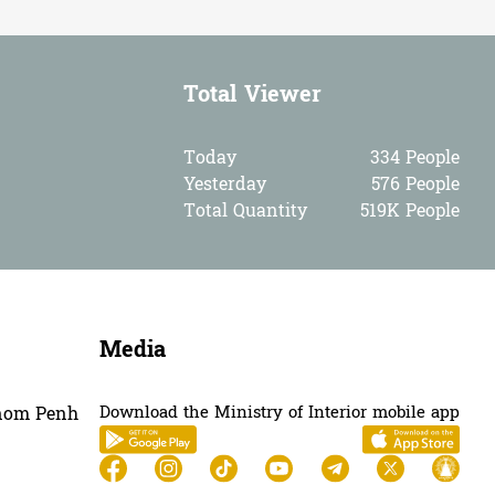
ឯកឧត្តម នាយឧត្តមសេនីយ៍ ជា សុគន្ធា អញ្ជើញ...
Total Viewer
7
07-Aug-2026
Sub-nation ...
ឯកឧត្តម សុខ លូ ចុះពិនិត្យទីតាំងផ្លូវ ក្ន...
Today
334 People
Yesterday
576 People
11
07-Aug-2026
Sub-nation ...
Total Quantity
519K People
អភិបាលខេត្តបន្ទាយមានជ័យ ណែនាំអភិបាលស្រុក...
6
07-Aug-2026
Sub-nation ...
ថ្នាក់ដឹកនាំខេត្តកំពង់ចាម អញ្ជើញផ្តល់បទស...
Media
11
07-Aug-2026
National ne...
Download the Ministry of Interior mobile app
hnom Penh
ឯកឧត្ដម នាយឧត្តមសេនីយ៍ សាស្ត្រាចារ្យ សេង...