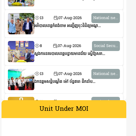
13
07-Aug-2026
National ne...
អភិបាលខេត្តកំពង់ចាម អញ្ជើញចុះពិនិត្យមណ្ឌ...
8
07-Aug-2026
Social Secu...
ស្នងការនគរបាលខេត្តបន្ទាយមានជ័យ ស្នើឱ្យសភ...
13
07-Aug-2026
National ne...
ឯកឧត្តមសន្តិបណ្ឌិត ម៉ៅ ច័ន្ទតារា ដឹកនាំប...
11
07-Aug-2026
National ne...
Unit Under MOI
ក្រសួងមហាផ្ទៃ នៃរាជរដ្ឋាភិបាលកម្ពុជា ចេញ...
8
07-Aug-2026
National ne...