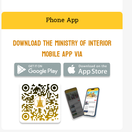
ឯកឧត្តមអភិសន្តិបណ្ឌិត ស សុខា ទទួលជួបលោកស...
Phone App
6
07-Aug-2026
Sub-nation ...
រដ្ឋបាល​ខេត្តត្បូងឃ្មុំ រៀបចំកិច្ចប្រជុំ...
​Download the Ministry of Interior
7
07-Aug-2026
Social Secu...
mobile app via​
មន្ត្រីនគរបាលជំនាញខេត្តកំពង់ឆ្នាំង បន្តប...
7
07-Aug-2026
Social Secu...
ករណីអគ្គិភ័យឆាបឆេះឃ្លាំងមន្ទីរពេទ្យបង្អែ...
7
07-Aug-2026
National ne...
ឯកឧត្តម ឧត្តមអគ្គានុរក្សថ្នាក់លេខ១ ឈន សា...
12
07-Aug-2026
National ne...