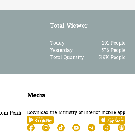
អភិបាលខេត្តបន្ទាយមានជ័យ ណែនាំអភិបាលស្រុក...
Total Viewer
6
07-Aug-2026
Sub-nation ...
ថ្នាក់ដឹកនាំខេត្តកំពង់ចាម អញ្ជើញផ្តល់បទស...
Today
191 People
Yesterday
576 People
10
07-Aug-2026
National ne...
Total Quantity
519K People
ឯកឧត្ដម នាយឧត្តមសេនីយ៍ សាស្ត្រាចារ្យ សេង...
12
07-Aug-2026
National ne...
ឯកឧត្តម ឧត្តមសេនីយ៍ឯក សុខ វាសនា អញ្ជើញចូ...
Media
6
07-Aug-2026
National ne...
Download the Ministry of Interior mobile app
hnom Penh
ឯកឧត្តម សូ មុនីរក្សា អញ្ជើញដឹកនាំកិច្ចប្...