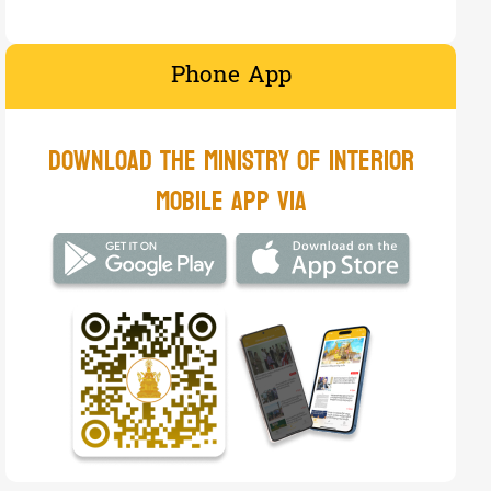
មន្ត្រីនគរបាលជំនាញខេត្តកំពង់ឆ្នាំង បន្តប...
Phone App
7
07-Aug-2026
Social Secu...
ករណីអគ្គិភ័យឆាបឆេះឃ្លាំងមន្ទីរពេទ្យបង្អែ...
​Download the Ministry of Interior
6
07-Aug-2026
National ne...
mobile app via​
ឯកឧត្តម ឧត្តមអគ្គានុរក្សថ្នាក់លេខ១ ឈន សា...
12
07-Aug-2026
National ne...
ឯកឧត្តម នាយឧត្តមសេនីយ៍ ជា សុគន្ធា អញ្ជើញ...
7
07-Aug-2026
Sub-nation ...
ឯកឧត្តម សុខ លូ ចុះពិនិត្យទីតាំងផ្លូវ ក្ន...
11
07-Aug-2026
Sub-nation ...