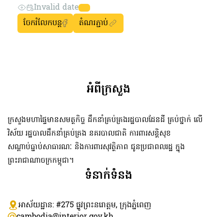
Invalid date
ចែករំលែកបន្ត
តំណរភ្ជាប់
អំពីក្រសួង
ក្រសួងមហាផ្ទៃមានសមត្ថកិច្ច ដឹកនាំគ្រប់គ្រងរដ្ឋបាលដែនដី គ្រប់ថ្នាក់ លើ
វិស័យ រដ្ឋបាលដឹកនាំគ្រប់គ្រង នគរបាលជាតិ ការពារសន្តិសុខ
សណ្តាប់ធ្នាប់សាធារណៈ និងការពារសុវត្ថិភាព ជូនប្រជាពលរដ្ឋ ក្នុង
ព្រះរាជាណាចក្រកម្ពុជា។
ទំនាក់ទំនង
អាស័យដ្ឋាន: #275 ​ផ្លូវព្រះនរោត្តម, ក្រុងភ្នំពេញ
cambodia@interior.gov.kh