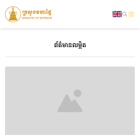
ព័ត៌មានលម្អិត